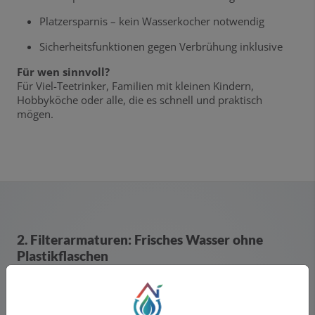
Platzersparnis – kein Wasserkocher notwendig
Sicherheitsfunktionen gegen Verbrühung inklusive
Für wen sinnvoll?
Für Viel-Teetrinker, Familien mit kleinen Kindern,
Hobbyköche oder alle, die es schnell und praktisch
mögen.
2. Filterarmaturen: Frisches Wasser ohne
Plastikflaschen
Filterarmaturen filtern Kalk, Schwermetalle und andere
Verunreinigungen direkt aus dem Leitungswasser. Das
spart den Kauf von Wasser in Flaschen und reduziert