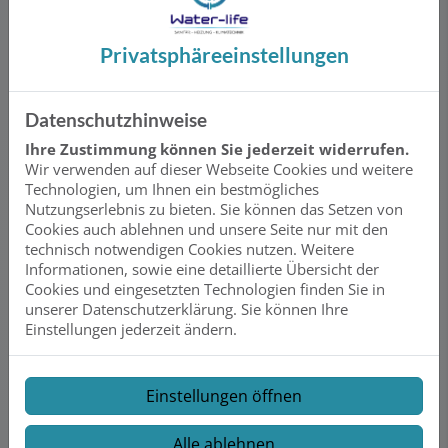
Plastikmüll. Viele Systeme bieten sogar sprudelndes oder
gekühltes Wasser auf Knopfdruck. Wer Wert auf gutes
Trinkwasser legt oder in Regionen mit hoher Wasserhärte
Privatsphäre­einstellungen
wohnt, profitiert besonders.
Vorteile:
Datenschutzhinweise
Kein Kauf und Schleppen von Flaschenwasser mehr
Ihre Zustimmung können Sie jederzeit widerrufen.
Wir verwenden auf dieser Webseite Cookies und weitere
Umweltfreundlich: Vermeidet Plastikmüll durch den
Technologien, um Ihnen ein bestmögliches
Verzicht auf Flaschenwasser
Nutzungserlebnis zu bieten. Sie können das Setzen von
Verbesserter Geschmack: Frisches, gesundes Wasser
Cookies auch ablehnen und unsere Seite nur mit den
direkt aus dem Hahn
technisch notwendigen Cookies nutzen. Weitere
Informationen, sowie eine detaillierte Übersicht der
Bequem und hygienisch – kein Umfüllen von Wasser
Cookies und eingesetzten Technologien finden Sie in
notwendig
unserer Datenschutzerklärung. Sie können Ihre
Für wen sinnvoll?
Einstellungen jederzeit ändern.
Für Haushalte, die viel Wasser trinken, Wert auf gute
Wasserqualität legen oder empfindliche Geräte (z. B.
Kaffeemaschine) schützen wollen.
Einstellungen öffnen
Bild: Grohe Blue
Alle ablehnen